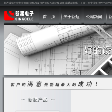
超声波探伤仪制造商|自动化水浸超声波探伤系统集成商|南通新超电子有限公司专业提供数字超声